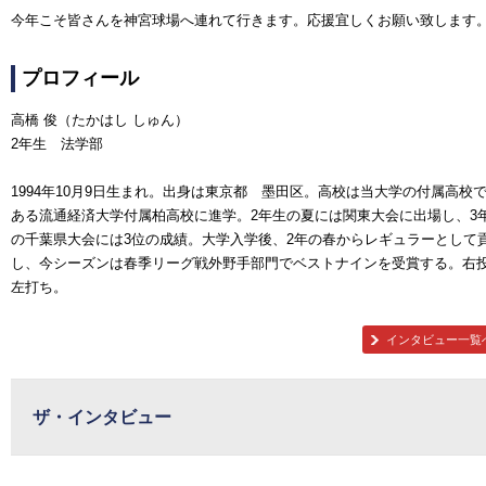
今年こそ皆さんを神宮球場へ連れて行きます。応援宜しくお願い致します
プロフィール
高橋 俊（たかはし しゅん）
2年生 法学部
1994年10月9日生まれ。出身は東京都 墨田区。高校は当大学の付属高校
ある流通経済大学付属柏高校に進学。2年生の夏には関東大会に出場し、3
の千葉県大会には3位の成績。大学入学後、2年の春からレギュラーとして
し、今シーズンは春季リーグ戦外野手部門でベストナインを受賞する。右
左打ち。
インタビュー一覧
ザ・インタビュー