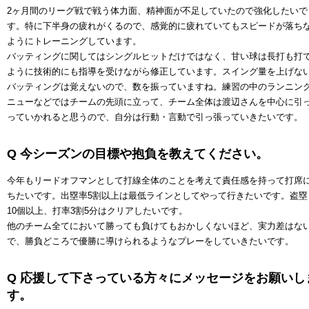
2ヶ月間のリーグ戦で戦う体力面、精神面が不足していたので強化したいで
す。特に下半身の疲れがくるので、感覚的に疲れていてもスピードが落ち
ようにトレーニングしています。
バッティングに関してはシングルヒットだけではなく、甘い球は長打も打
ように技術的にも指導を受けながら修正しています。スイング量を上げな
バッティングは覚えないので、数を振っていますね。練習の中のランニン
ニューなどではチームの先頭に立って、チーム全体は渡辺さんを中心に引
っていかれると思うので、自分は行動・言動で引っ張っていきたいです。
Q 今シーズンの目標や抱負を教えてください。
今年もリードオフマンとして打線全体のことを考えて責任感を持って打席
ちたいです。出塁率5割以上は最低ラインとしてやって行きたいです。盗塁
10個以上、打率3割5分はクリアしたいです。
他のチーム全てにおいて勝っても負けてもおかしくないほど、実力差はな
で、勝負どころで優勝に導けられるようなプレーをしていきたいです。
Q 応援して下さっている方々にメッセージをお願いし
す。