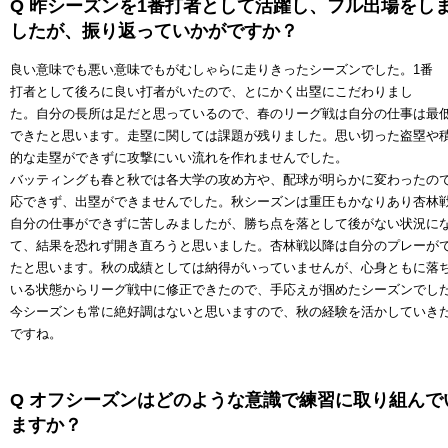
Q 昨シーズンを1番打者として活躍し、フル出場をし
したが、振り返っていかがですか？
良い意味でも悪い意味でもがむしゃらに走りきったシーズンでした。1番
打者として後ろに良い打者がいたので、とにかく出塁にこだわりまし
た。自分の長所は足だと思っているので、春のリーグ戦は自分の仕事は最
できたと思います。走塁に関しては課題が残りました。思い切った盗塁や
的な走塁ができずに攻撃にいい流れを作れませんでした。
バッティングも春と秋では各大学の攻め方や、配球が明らかに変わったの
応できず、出塁ができませんでした。秋シーズンは重圧もかなりあり杏林
自分の仕事ができずに苦しみましたが、勝ち点を落として後がない状況に
て、結果を恐れず開き直ろうと思いました。杏林戦以降は自分のプレーが
たと思います。秋の成績としては納得がいっていませんが、心身ともに落
いる状態からリーグ戦中に修正できたので、手応えが掴めたシーズンでし
今シーズンも常に絶好調はないと思いますので、秋の経験を活かしていき
ですね。
Q オフシーズンはどのような意識で練習に取り組んで
ますか？