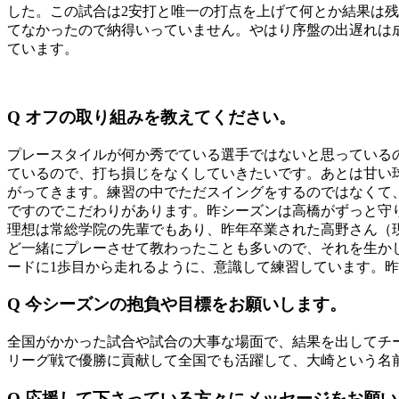
した。この試合は2安打と唯一の打点を上げて何とか結果は
てなかったので納得いっていません。やはり序盤の出遅れは
ています。
Q オフの取り組みを教えてください。
プレースタイルが何か秀でている選手ではないと思っている
ているので、打ち損じをなくしていきたいです。あとは甘い
がってきます。練習の中でただスイングをするのではなくて
ですのでこだわりがあります。昨シーズンは高橋がずっと守
理想は常総学院の先輩でもあり、昨年卒業された高野さん（現
ど一緒にプレーさせて教わったことも多いので、それを生か
ードに1歩目から走れるように、意識して練習しています。
Q 今シーズンの抱負や目標をお願いします。
全国がかかった試合や試合の大事な場面で、結果を出してチ
リーグ戦で優勝に貢献して全国でも活躍して、大崎という名
Q 応援して下さっている方々にメッセージをお願