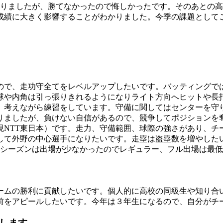
残りましたが、勝てなかったので悔しかったです。そのあとの
成績に大きく影響することがわかりました。今季の課題として
ので、走功守全てをレベルアップしたいです。バッティングで
球や内角は引っ張りきれるようになりライト方向へヒットや長
、考えながら練習をしています。守備に関してはセンターを守
りましたが、負けない自信があるので、競争してポジションを
NTT東日本）です。走力、守備範囲、球際の強さがあり、チ
して外野の中心選手になりたいです。走塁は盗塁数を増やしたい
昨シーズンは出場が少なかったのでレギュラー、フル出場は最
ームの勝利に貢献したいです。個人的に高校の同級生や知り合
前をアピールしたいです。今年は３年生になるので、自分がチ
いします。